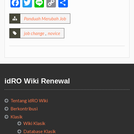
Facebook
Twitter
Line
Copy
Share
Link
Panduah Merubah Job
job change
,
novice
idRO Wiki Renewal
Tentang idRO Wiki
Berkontribusi
Klasik
Wiki Klasik
Database Klasik